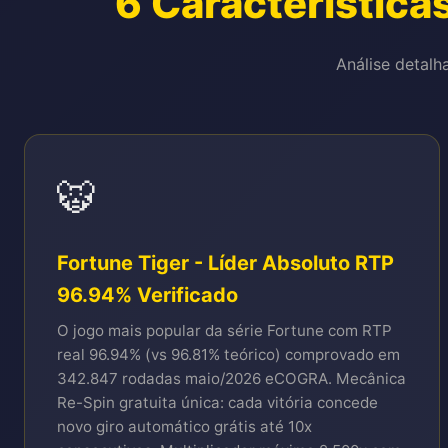
6 Característic
Análise detalh
🐯
Fortune Tiger - Líder Absoluto RTP
96.94% Verificado
O jogo mais popular da série Fortune com RTP
real 96.94% (vs 96.81% teórico) comprovado em
342.847 rodadas maio/2026 eCOGRA. Mecânica
Re-Spin gratuita única: cada vitória concede
novo giro automático grátis até 10x