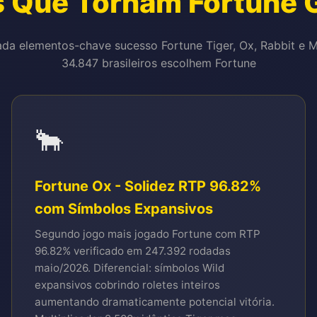
as Que Tornam Fortune 
ada elementos-chave sucesso Fortune Tiger, Ox, Rabbit e 
34.847 brasileiros escolhem Fortune
🐂
Fortune Ox - Solidez RTP 96.82%
com Símbolos Expansivos
Segundo jogo mais jogado Fortune com RTP
96.82% verificado em 247.392 rodadas
maio/2026. Diferencial: símbolos Wild
expansivos cobrindo roletes inteiros
aumentando dramaticamente potencial vitória.