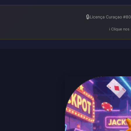
🔒
Licença Curaçao #8
ℹ️ Clique no