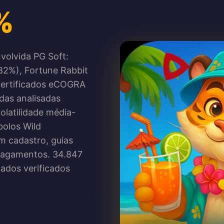
%
volvida PG Soft:
82%), Fortune Rabbit
certificados eCOGRA
das analisadas
olatilidade média-
bolos Wild
m cadastro, guias
 pagamentos. 34.847
dados verificados