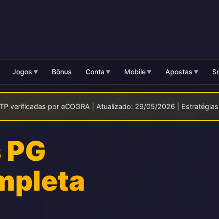
Jogos
Bônus
Conta
Mobile
Apostas
So
▼
▼
▼
▼
RTP verificadas por eCOGRA | Atualizado: 29/05/2026 | Estratégia
 PG
ompleta