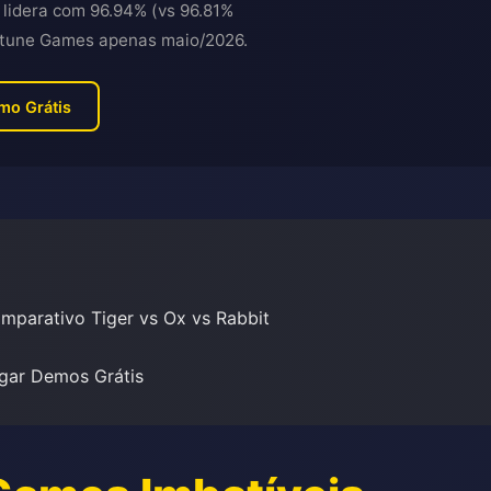
 lidera com 96.94% (vs 96.81%
ortune Games apenas maio/2026.
mo Grátis
parativo Tiger vs Ox vs Rabbit
gar Demos Grátis