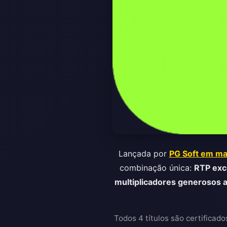
Lançada por
PG Soft em ma
combinação única:
RTP exc
multiplicadores generosos 
Todos 4 títulos são certificad