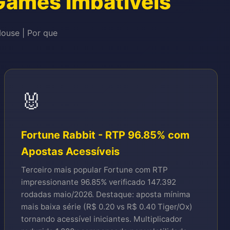
Games Imbatíveis
Mouse | Por que
🐰
Fortune Rabbit - RTP 96.85% com
Apostas Acessíveis
Terceiro mais popular Fortune com RTP
impressionante 96.85% verificado 147.392
rodadas maio/2026. Destaque: aposta mínima
mais baixa série (R$ 0.20 vs R$ 0.40 Tiger/Ox)
tornando acessível iniciantes. Multiplicador