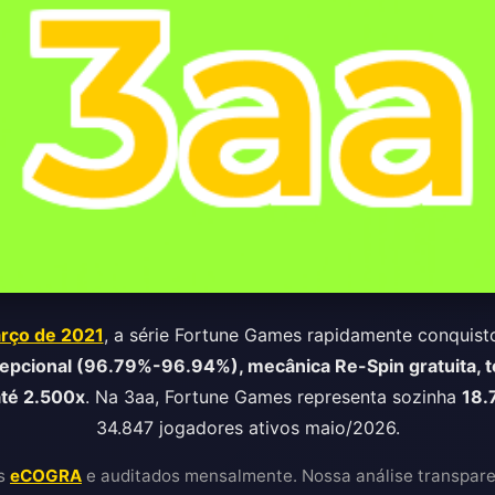
rço de 2021
, a série Fortune Games rapidamente conquisto
epcional (96.79%-96.94%), mecânica Re-Spin gratuita, t
até 2.500x
. Na 3aa, Fortune Games representa sozinha
18.
34.847 jogadores ativos maio/2026.
os
eCOGRA
e auditados mensalmente. Nossa análise transpar